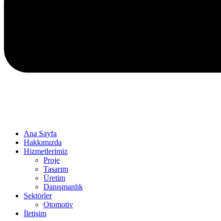
Ana Sayfa
Hakkımızda
Hizmetlerimiz
Proje
Tasarım
Üretim
Danışmanlık
Sektörler
Otomotiv
İletişim